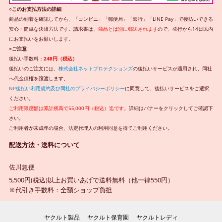
○このお支払方法の詳細
商品の到着を確認してから、「コンビニ」「郵便局」「銀行」「LINE Pay」で後払いできる
安心・簡単な決済方法です。請求書は、
商品とは別に郵送されます
ので、発行から14日以内
にお支払いをお願いします。
○ご注意
後払い手数料：
248円（税込）
後払いのご注文には、
株式会社ネットプロテクションズ
の後払いサービスが適用され、同社
へ代金債権を譲渡します。
NP後払い利用規約及び同社のプライバシーポリシー
に同意して、後払いサービスをご選択
ください。
ご利用限度額は累計残高で55,000円（税込）迄です。
詳細はバナーをクリックしてご確認下
さい。
ご利用者が未成年の場合、法定代理人の利用同意を得てご利用ください。
配送方法・送料について
佐川急便
5,500円(税込)以上お買いあげで送料無料（他一律550円）
※代引き手数料：全額ショップ負担
ヤクルト製品
ヤクルト保育園
ヤクルトレディ