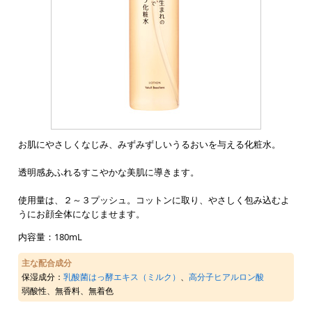
お肌にやさしくなじみ、みずみずしいうるおいを与える化粧水。
透明感あふれるすこやかな美肌に導きます。
使用量は、２～３プッシュ。コットンに取り、やさしく包み込むよ
うにお顔全体になじませます。
内容量：180mL
主な配合成分
保湿成分：
乳酸菌はっ酵エキス（ミルク）
、
高分子ヒアルロン酸
弱酸性、無香料、無着色