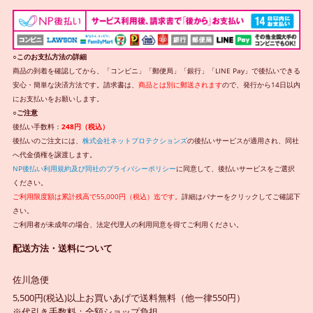
○このお支払方法の詳細
商品の到着を確認してから、「コンビニ」「郵便局」「銀行」「LINE Pay」で後払いできる
安心・簡単な決済方法です。請求書は、
商品とは別に郵送されます
ので、発行から14日以内
にお支払いをお願いします。
○ご注意
後払い手数料：
248円（税込）
後払いのご注文には、
株式会社ネットプロテクションズ
の後払いサービスが適用され、同社
へ代金債権を譲渡します。
NP後払い利用規約及び同社のプライバシーポリシー
に同意して、後払いサービスをご選択
ください。
ご利用限度額は累計残高で55,000円（税込）迄です。
詳細はバナーをクリックしてご確認下
さい。
ご利用者が未成年の場合、法定代理人の利用同意を得てご利用ください。
配送方法・送料について
佐川急便
5,500円(税込)以上お買いあげで送料無料（他一律550円）
※代引き手数料：全額ショップ負担