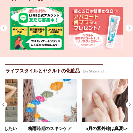
ライフスタイルとヤクルトの化粧品
Life Style and
たい
梅雨時期のスキンケア
5月の紫外線は真夏レベ