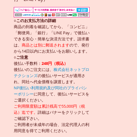
○このお支払方法の詳細
商品の到着を確認してから、「コンビニ」
「郵便局」「銀行」「LINE Pay」で後払い
できる安心・簡単な決済方法です。請求書
は、
商品とは別に郵送されます
ので、発行
から14日以内にお支払いをお願いします。
○ご注意
後払い手数料：
248円（税込）
後払いのご注文には、
株式会社ネットプロ
テクションズ
の後払いサービスが適用さ
れ、同社へ代金債権を譲渡します。
NP後払い利用規約及び同社のプライバシ
ーポリシー
に同意して、後払いサービスを
ご選択ください。
ご利用限度額は累計残高で55,000円（税
込）迄です。
詳細はバナーをクリックして
ご確認下さい。
ご利用者が未成年の場合、法定代理人の利
用同意を得てご利用ください。