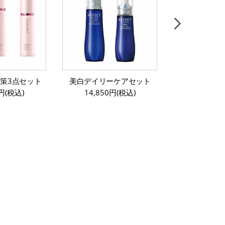
策3点セット
美白デイリーケアセット
ラクトデュウ
0円(税込)
14,850円(税込)
るおう」
12,100