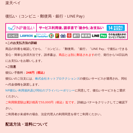
楽天ペイ
後払い（コンビニ・郵便局・銀行・LINE Pay）
○このお支払方法の詳細
商品の到着を確認してから、「コンビニ」「郵便局」「銀行」「LINE Pay」で後払いできる
安心・簡単な決済方法です。請求書は、
商品とは別に郵送されます
ので、発行から14日以内
にお支払いをお願いします。
○ご注意
後払い手数料：
248円（税込）
後払いのご注文には、
株式会社ネットプロテクションズ
の後払いサービスが適用され、同社
へ代金債権を譲渡します。
NP後払い利用規約及び同社のプライバシーポリシー
に同意して、後払いサービスをご選択
ください。
ご利用限度額は累計残高で55,000円（税込）迄です。
詳細はバナーをクリックしてご確認下
さい。
ご利用者が未成年の場合、法定代理人の利用同意を得てご利用ください。
配送方法・送料について