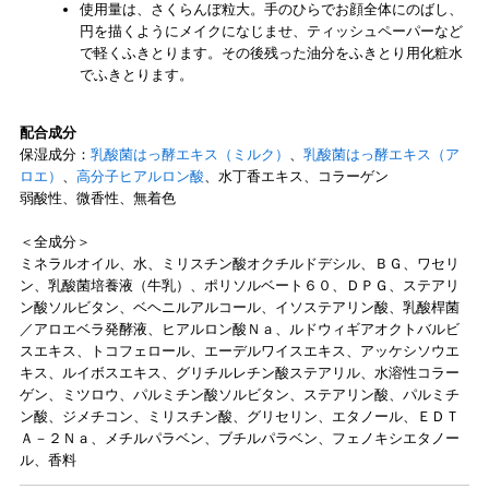
使用量は、さくらんぼ粒大。手のひらでお顔全体にのばし、
円を描くようにメイクになじませ、ティッシュペーパーなど
で軽くふきとります。その後残った油分をふきとり用化粧水
でふきとります。
配合成分
保湿成分：
乳酸菌はっ酵エキス（ミルク）
、
乳酸菌はっ酵エキス（ア
ロエ）
、
高分子ヒアルロン酸
、水丁香エキス、コラーゲン
弱酸性、微香性、無着色
＜全成分＞
ミネラルオイル、水、ミリスチン酸オクチルドデシル、ＢＧ、ワセリ
ン、乳酸菌培養液（牛乳）、ポリソルベート６０、ＤＰＧ、ステアリ
ン酸ソルビタン、ベヘニルアルコール、イソステアリン酸、乳酸桿菌
／アロエベラ発酵液、ヒアルロン酸Ｎａ、ルドウィギアオクトバルビ
スエキス、トコフェロール、エーデルワイスエキス、アッケシソウエ
キス、ルイボスエキス、グリチルレチン酸ステアリル、水溶性コラー
ゲン、ミツロウ、パルミチン酸ソルビタン、ステアリン酸、パルミチ
ン酸、ジメチコン、ミリスチン酸、グリセリン、エタノール、ＥＤＴ
Ａ－２Ｎａ、メチルパラベン、ブチルパラベン、フェノキシエタノー
ル、香料