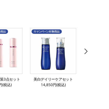
策3点セット
美白デイリーケアセット
ラクトデュウ
0円(税込)
14,850円(税込)
るおう」
12,100