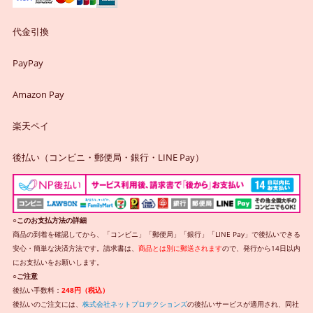
代金引換
PayPay
Amazon Pay
楽天ペイ
後払い（コンビニ・郵便局・銀行・LINE Pay）
○このお支払方法の詳細
商品の到着を確認してから、「コンビニ」「郵便局」「銀行」「LINE Pay」で後払いできる
安心・簡単な決済方法です。請求書は、
商品とは別に郵送されます
ので、発行から14日以内
にお支払いをお願いします。
○ご注意
後払い手数料：
248円（税込）
後払いのご注文には、
株式会社ネットプロテクションズ
の後払いサービスが適用され、同社